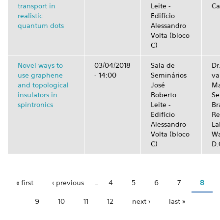
transport in
Leite -
Ca
realistic
Edifício
quantum dots
Alessandro
Volta (bloco
C)
Novel ways to
03/04/2018
Sala de
Dr
use graphene
- 14:00
Seminários
va
and topological
José
Ma
insulators in
Roberto
Se
spintronics
Leite -
Br
Edifício
Re
Alessandro
La
Volta (bloco
Wa
C)
D.
« first
‹ previous
…
4
5
6
7
8
Pages
9
10
11
12
next ›
last »