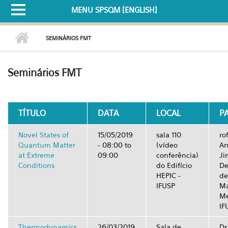
MENU SPSQM [ENGLISH]
SEMINÁRIOS FMT
Seminários FMT
TÍTULO
DATA
LOCAL
P
Novel States of
15/05/2019
sala 110
ro
Quantum Matter
-
08:00
to
(vídeo
An
at Extreme
09:00
conferência)
Ji
Conditions
do Edifício
De
HEPIC -
de
IFUSP
Ma
Me
IF
Thermodynamics
26/03/2019
Sala de
Dr