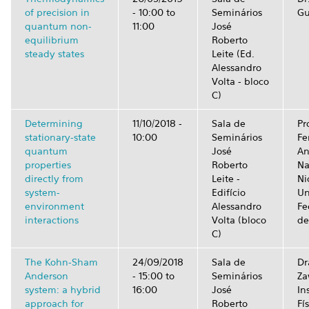
of precision in
-
10:00
to
Seminários
Gu
quantum non-
11:00
José
equilibrium
Roberto
steady states
Leite (Ed.
Alessandro
Volta - bloco
C)
Determining
11/10/2018 -
Sala de
Pr
stationary-state
10:00
Seminários
Fe
quantum
José
An
properties
Roberto
Na
directly from
Leite -
Ni
system-
Edifício
Un
environment
Alessandro
Fe
interactions
Volta (bloco
de
C)
The Kohn-Sham
24/09/2018
Sala de
Dr
Anderson
-
15:00
to
Seminários
Za
system: a hybrid
16:00
José
In
approach for
Roberto
Fí