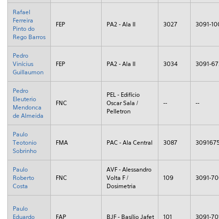
Rafael
Ferreira
FEP
PA2 - Ala II
3027
3091-10
Pinto do
Rego Barros
Pedro
Vinícius
FEP
PA2 - Ala II
3034
3091-67
Guillaumon
Pedro
PEL - Edifício
Eleuterio
FNC
Oscar Sala /
--
--
Mendonca
Pelletron
de Almeida
Paulo
Teotonio
FMA
PAC - Ala Central
3087
309167
Sobrinho
Paulo
AVF - Alessandro
Roberto
FNC
Volta F /
109
3091-7
Costa
Dosimetria
Paulo
Eduardo
FAP
BJF - Basílio Jafet
101
3091-70