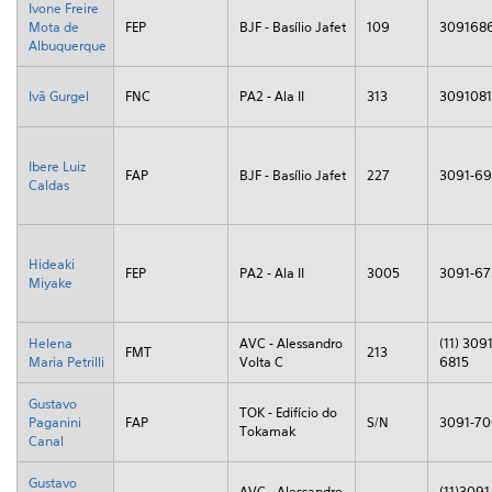
Ivone Freire
Mota de
FEP
BJF - Basílio Jafet
109
309168
Albuquerque
Ivã Gurgel
FNC
PA2 - Ala II
313
309108
Ibere Luiz
FAP
BJF - Basílio Jafet
227
3091-69
Caldas
Hideaki
FEP
PA2 - Ala II
3005
3091-67
Miyake
Helena
AVC - Alessandro
(11) 3091
FMT
213
Maria Petrilli
Volta C
6815
Gustavo
TOK - Edifício do
Paganini
FAP
S/N
3091-70
Tokamak
Canal
Gustavo
AVC - Alessandro
(11)3091