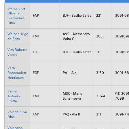
Zwinglio de
Oliveira
FAP
BJF - Basílio Jafet
221
3091-6
Guimarães
Filho
Walber Hugo
AVC - Alessandro
FMT
205
309169
de Brito
Volta C
Vito Roberto
FEP
BJF - Basílio Jafet
111
309168
Vanin
Vera
Bohomoletz
FGE
PA1 - Ala I
3150
3091-6
Henriques
Valmir
MSC - Mario
(11) 3091
Antonio
FMT
216-A
Schemberg
7099
Chitta
Valeria Silva
FAP
PA2 - Ala II
311
3091-71
Dias
Valentina