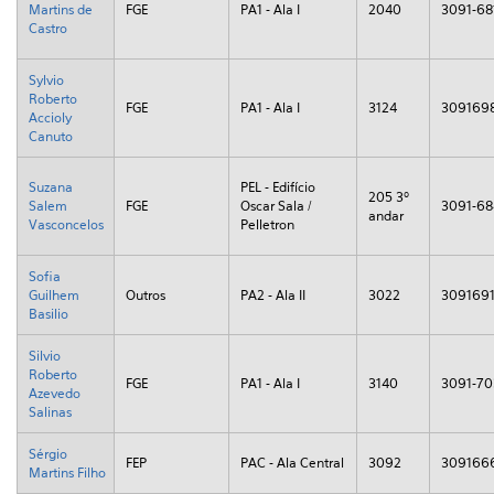
Martins de
FGE
PA1 - Ala I
2040
3091-68
Castro
Sylvio
Roberto
FGE
PA1 - Ala I
3124
309169
Accioly
Canuto
Suzana
PEL - Edifício
205 3º
Salem
FGE
Oscar Sala /
3091-68
andar
Vasconcelos
Pelletron
Sofia
Guilhem
Outros
PA2 - Ala II
3022
309169
Basilio
Silvio
Roberto
FGE
PA1 - Ala I
3140
3091-7
Azevedo
Salinas
Sérgio
FEP
PAC - Ala Central
3092
309166
Martins Filho