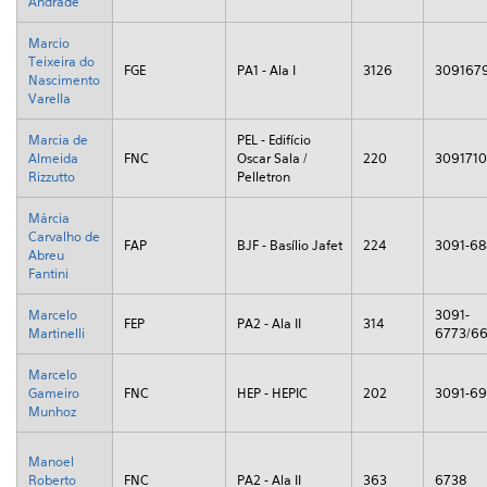
Andrade
Marcio
Teixeira do
FGE
PA1 - Ala I
3126
309167
Nascimento
Varella
Marcia de
PEL - Edifício
Almeida
FNC
Oscar Sala /
220
309171
Rizzutto
Pelletron
Márcia
Carvalho de
FAP
BJF - Basílio Jafet
224
3091-68
Abreu
Fantini
Marcelo
3091-
FEP
PA2 - Ala II
314
Martinelli
6773/6
Marcelo
Gameiro
FNC
HEP - HEPIC
202
3091-6
Munhoz
Manoel
Roberto
FNC
PA2 - Ala II
363
6738