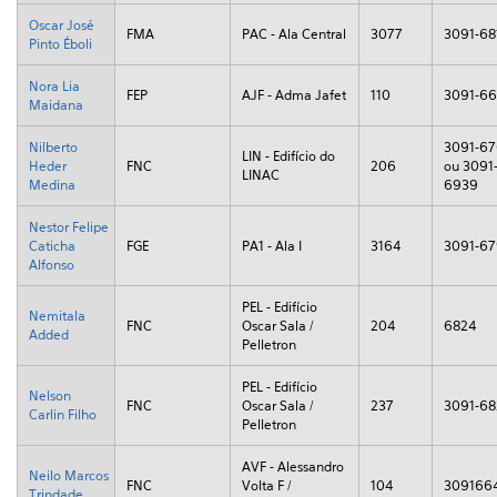
Oscar José
FMA
PAC - Ala Central
3077
3091-68
Pinto Éboli
Nora Lia
FEP
AJF - Adma Jafet
110
3091-6
Maidana
Nilberto
3091-6
LIN - Edifício do
Heder
FNC
206
ou 3091
LINAC
Medina
6939
Nestor Felipe
Caticha
FGE
PA1 - Ala I
3164
3091-6
Alfonso
PEL - Edifício
Nemitala
FNC
Oscar Sala /
204
6824
Added
Pelletron
PEL - Edifício
Nelson
FNC
Oscar Sala /
237
3091-6
Carlin Filho
Pelletron
AVF - Alessandro
Neilo Marcos
FNC
Volta F /
104
309166
Trindade