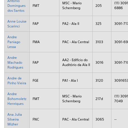
Antonio
MSC - Mario
(11) 3091
Domingues
FMT
205
Schemberg
6886
dos Santos
Anne Louise
FAP
PA2 - Ala II
325
3091-71
Scarinci
Andre
Paniago
FMA
PAC - Ala Central
3103
3091-6
Lessa
Andre
AA2 - Edifício do
Machado
FAP
3016
3091-71
Auditório da Ala II
Rodrigues
Andre de
FGE
PA1 - Ala I
3120
309165
Pinho Vieira
Andre
MSC - Mario
(11) 3091
Bohomoletz
FMT
217d
Schemberg
7049
Henriques
Ana Julia
Silveira
FNC
PAC - Ala Central
3065
--
Mizher