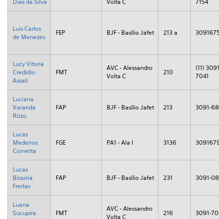
Dias da Silva
Volta C
7154
Luis Carlos
FEP
BJF - Basílio Jafet
213 a
309167
de Menezes
Lucy Vitoria
AVC - Alessandro
(11) 3091
Credidio
FMT
210
Volta C
7041
Assali
Luciana
Varanda
FAP
BJF - Basílio Jafet
213
3091-6
Rizzo
Lucas
Medeiros
FGE
PA1 - Ala I
3136
309167
Cornetta
Lucas
Bizarria
FAP
BJF - Basílio Jafet
231
3091-08
Freitas
Luana
AVC - Alessandro
Sucupira
FMT
216
3091-70
Volta C