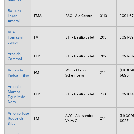
Barbara
Lopes
FMA
PAC - Ala Central
3113
3091-67
Amaral
Atilio
Tomazini
FAP
BJF - Basílio Jafet
205
3091-89
Junior
Arnaldo
FEP
BJF - Basílio Jafet
209
3091-6
Gammal
Armando
MSC - Mario
(11) 3091
FMT
214
Paduan Filho
Schemberg
6895
Antonio
Martins
FEP
BJF - Basílio Jafet
210
309168
Figueiredo
Neto
Antonio Jose
AVC - Alessandro
(11) 3091
Roque da
FMT
214
Volta C
6937
Silva