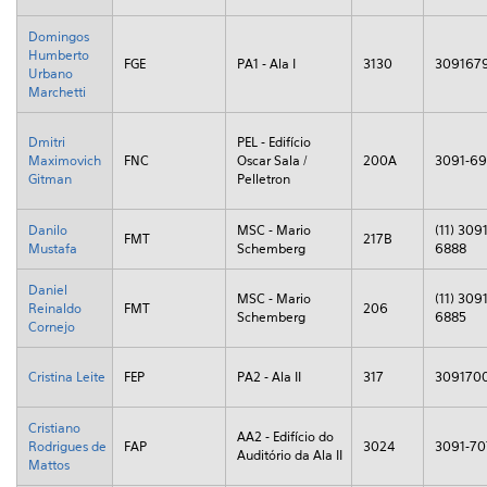
Domingos
Humberto
FGE
PA1 - Ala I
3130
309167
Urbano
Marchetti
Dmitri
PEL - Edifício
Maximovich
FNC
Oscar Sala /
200A
3091-6
Gitman
Pelletron
Danilo
MSC - Mario
(11) 3091
FMT
217B
Mustafa
Schemberg
6888
Daniel
MSC - Mario
(11) 3091
Reinaldo
FMT
206
Schemberg
6885
Cornejo
Cristina Leite
FEP
PA2 - Ala II
317
309170
Cristiano
AA2 - Edifício do
Rodrigues de
FAP
3024
3091-70
Auditório da Ala II
Mattos