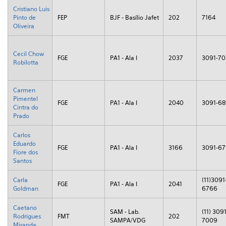
Cristiano Luis
Pinto de
FEP
BJF - Basílio Jafet
202
7164
Oliveira
Cecil Chow
FGE
PA1 - Ala I
2037
3091-70
Robilotta
Carmen
Pimentel
FGE
PA1 - Ala I
2040
3091-68
Cintra do
Prado
Carlos
Eduardo
FGE
PA1 - Ala I
3166
3091-6
Fiore dos
Santos
Carla
(11)3091
FGE
PA1 - Ala I
2041
Goldman
6766
Caetano
SAM - Lab.
(11) 3091
Rodrigues
FMT
202
SAMPA/VDG
7009
Miranda