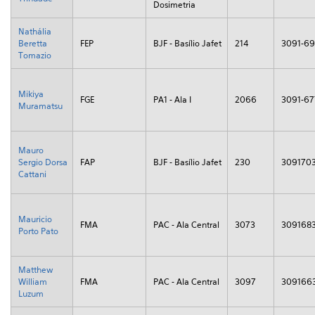
Dosimetria
Nathália
Beretta
FEP
BJF - Basílio Jafet
214
3091-6
Tomazio
Mikiya
FGE
PA1 - Ala I
2066
3091-67
Muramatsu
Mauro
Sergio Dorsa
FAP
BJF - Basílio Jafet
230
309170
Cattani
Mauricio
FMA
PAC - Ala Central
3073
309168
Porto Pato
Matthew
William
FMA
PAC - Ala Central
3097
309166
Luzum