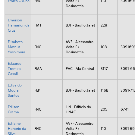
Emico Okuno
FNC
Volta F /
110
309169
Dosimetria
Emerson
Flamarion da
FMT
BJF - Basílio Jafet
228
Cruz
Elisabeth
AVF - Alessandro
Mateus
FNC
Volta F /
108
309169
Yoshimura
Dosimetria
Eduardo
Tremea
FMA
PAC - Ala Central
3117
3091-6
Casali
Edivaldo
Moura
FEP
BJF - Basílio Jafet
116B
3091-71
Santos
Edilson
LIN - Edifício do
FNC
205
6741
Crema
LINAC
Edilaine
AVF - Alessandro
Honorio da
FNC
Volta F /
110
3091 6
Silva
Dosimetria