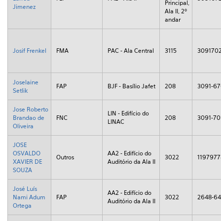
Principal,
Jimenez
Ala II, 2º
andar
Josif Frenkel
FMA
PAC - Ala Central
3115
309170
Joselaine
FAP
BJF - Basílio Jafet
208
3091-6
Setlik
Jose Roberto
LIN - Edifício do
Brandao de
FNC
208
3091-70
LINAC
Oliveira
JOSE
OSVALDO
AA2 - Edifício do
Outros
3022
1197977
XAVIER DE
Auditório da Ala II
SOUZA
José Luís
AA2 - Edifício do
Nami Adum
FAP
3022
2648-6
Auditório da Ala II
Ortega