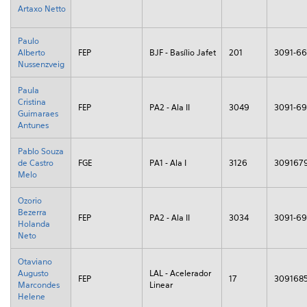
Artaxo Netto
Paulo
Alberto
FEP
BJF - Basílio Jafet
201
3091-6
Nussenzveig
Paula
Cristina
FEP
PA2 - Ala II
3049
3091-69
Guimaraes
Antunes
Pablo Souza
de Castro
FGE
PA1 - Ala I
3126
309167
Melo
Ozorio
Bezerra
FEP
PA2 - Ala II
3034
3091-6
Holanda
Neto
Otaviano
Augusto
LAL - Acelerador
FEP
17
309168
Marcondes
Linear
Helene