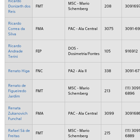
Ricardo
MSC - Mario
Donizeth dos
FMT
208
309169
Schemberg
Reis
Ricardo
Correa da
FMA
PAC - Ala Central
3075
3091-6
Silva
Ricardo
DOS -
Andrade
FEP
105
916912
Dosimetria/Fontes
Terini
Renato Higa
FNC
PA2 - Ala II
338
3091-67
Renato de
MSC - Mario
(11) 3091
Figueiredo
FMT
213
Schemberg
6896
Jardim
Renata
Zukanovich
FMA
PAC - Ala Central
3099
309168
Funchal
Rafael Sá de
MSC - Mario
(11) 3091
FMT
215
Freitas
Schemberg
6889