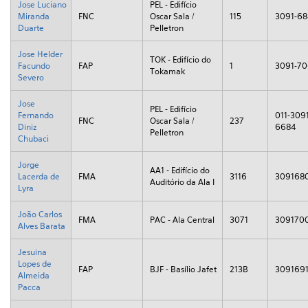
Jose Luciano
PEL - Edifício
Miranda
FNC
Oscar Sala /
115
3091-68
Duarte
Pelletron
Jose Helder
TOK - Edifício do
Facundo
FAP
1
3091-7
Tokamak
Severo
Jose
PEL - Edifício
Fernando
011-3091
FNC
Oscar Sala /
237
Diniz
6684
Pelletron
Chubaci
Jorge
AA1 - Edifício do
Lacerda de
FMA
3116
309168
Auditório da Ala I
Lyra
João Carlos
FMA
PAC - Ala Central
3071
309170
Alves Barata
Jesuina
Lopes de
FAP
BJF - Basílio Jafet
213B
309169
Almeida
Pacca