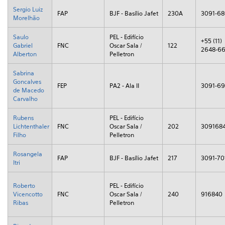
Sergio Luiz
FAP
BJF - Basílio Jafet
230A
3091-6
Morelhão
Saulo
PEL - Edifício
+55 (11)
Gabriel
FNC
Oscar Sala /
122
2648-6
Alberton
Pelletron
Sabrina
Goncalves
FEP
PA2 - Ala II
3091-69
de Macedo
Carvalho
Rubens
PEL - Edifício
Lichtenthaler
FNC
Oscar Sala /
202
309168
Filho
Pelletron
Rosangela
FAP
BJF - Basílio Jafet
217
3091-70
Itri
Roberto
PEL - Edifício
Vicencotto
FNC
Oscar Sala /
240
916840
Ribas
Pelletron