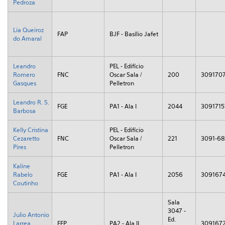
Pedroza
Lia Queiroz
FAP
BJF - Basílio Jafet
do Amaral
Leandro
PEL - Edifício
Romero
FNC
Oscar Sala /
200
309170
Gasques
Pelletron
Leandro R. S.
FGE
PA1 - Ala I
2044
3091715
Barbosa
Kelly Cristina
PEL - Edifício
Cezaretto
FNC
Oscar Sala /
221
3091-68
Pires
Pelletron
Kaline
Rabelo
FGE
PA1 - Ala I
2056
309167
Coutinho
Sala
3047 -
Julio Antonio
Ed.
Larrea
FEP
PA2 - Ala II
309167