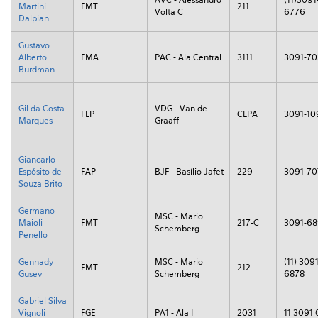
Martini
FMT
211
Volta C
6776
Dalpian
Gustavo
Alberto
FMA
PAC - Ala Central
3111
3091-70
Burdman
Gil da Costa
VDG - Van de
FEP
CEPA
3091-10
Marques
Graaff
Giancarlo
Espósito de
FAP
BJF - Basílio Jafet
229
3091-7
Souza Brito
Germano
MSC - Mario
Maioli
FMT
217-C
3091-6
Schemberg
Penello
Gennady
MSC - Mario
(11) 3091
FMT
212
Gusev
Schemberg
6878
Gabriel Silva
Vignoli
FGE
PA1 - Ala I
2031
11 3091