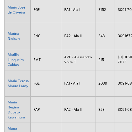
Mário José
FGE
PA1 - Ala I
3152
3091-70
de Oliveira
Marina
FNC
PA2 - Ala II
348
309167
Nielsen
Marilia
AVC - Alessandro
(11) 3091
Junqueira
FMT
215
Volta C
7023
Caldas
Maria Teresa
FGE
PA1 - Ala I
2039
3091-6
Moura Lamy
Maria
Regina
FAP
PA2 - Ala II
323
3091-68
Dubeux
Kawamura
Maria