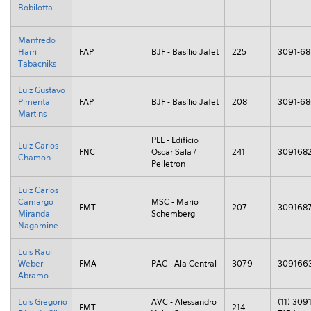
Robilotta
Manfredo
Harri
FAP
BJF - Basílio Jafet
225
3091-6
Tabacniks
Luiz Gustavo
Pimenta
FAP
BJF - Basílio Jafet
208
3091-6
Martins
PEL - Edifício
Luiz Carlos
FNC
Oscar Sala /
241
309168
Chamon
Pelletron
Luiz Carlos
Camargo
MSC - Mario
FMT
207
309168
Miranda
Schemberg
Nagamine
Luis Raul
Weber
FMA
PAC - Ala Central
3079
309166
Abramo
Luis Gregorio
AVC - Alessandro
(11) 3091
FMT
214