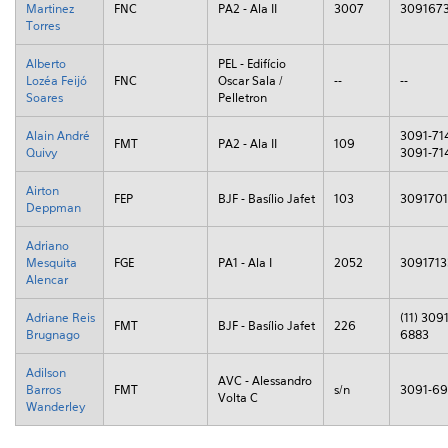
Martinez
FNC
PA2 - Ala II
3007
309167
Torres
Alberto
PEL - Edifício
Lozéa Feijó
FNC
Oscar Sala /
--
--
Soares
Pelletron
Alain André
3091-714
FMT
PA2 - Ala II
109
Quivy
3091-71
Airton
FEP
BJF - Basílio Jafet
103
309170
Deppman
Adriano
Mesquita
FGE
PA1 - Ala I
2052
3091713
Alencar
Adriane Reis
(11) 3091
FMT
BJF - Basílio Jafet
226
Brugnago
6883
Adilson
AVC - Alessandro
Barros
FMT
s/n
3091-6
Volta C
Wanderley