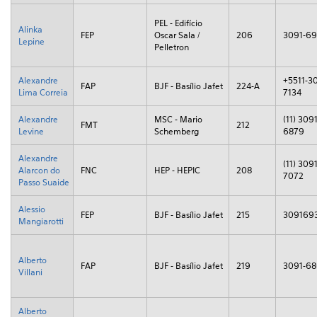
PEL - Edifício
Alinka
FEP
Oscar Sala /
206
3091-6
Lepine
Pelletron
Alexandre
+5511-3
FAP
BJF - Basílio Jafet
224-A
Lima Correia
7134
Alexandre
MSC - Mario
(11) 3091
FMT
212
Levine
Schemberg
6879
Alexandre
(11) 3091
Alarcon do
FNC
HEP - HEPIC
208
7072
Passo Suaide
Alessio
FEP
BJF - Basílio Jafet
215
309169
Mangiarotti
Alberto
FAP
BJF - Basílio Jafet
219
3091-6
Villani
Alberto