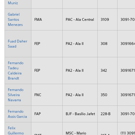
Muniz
Gabriel
Santos
FMA
PAC - Ala Central
3109
3091-7
Menezes
Fuad Daher
FEP
PA2 - Ala II
308
309166
Saad
Fernando
Tadeu
FEP
PA2 - Ala II
342
309167
Caldeira
Brandt
Fernando
Silveira
FNC
PA2 - Ala II
350
309167
Navarra
Fernando
FAP
BJF - Basílio Jafet
228-B
3091-7
Assis Garcia
Felix
Guillermo
MSC - Mario
(11) 3091