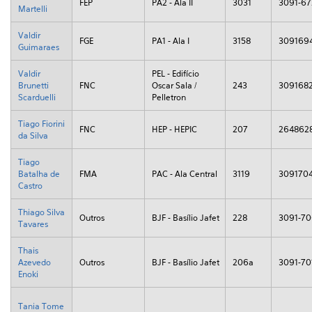
FEP
PA2 - Ala II
3031
3091-6
Martelli
Valdir
FGE
PA1 - Ala I
3158
309169
Guimaraes
Valdir
PEL - Edifício
Brunetti
FNC
Oscar Sala /
243
309168
Scarduelli
Pelletron
Tiago Fiorini
FNC
HEP - HEPIC
207
264862
da Silva
Tiago
Batalha de
FMA
PAC - Ala Central
3119
309170
Castro
Thiago Silva
Outros
BJF - Basílio Jafet
228
3091-7
Tavares
Thais
Azevedo
Outros
BJF - Basílio Jafet
206a
3091-70
Enoki
Tania Tome