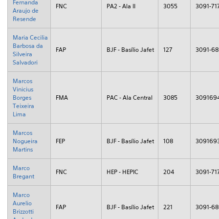
Fernanda
FNC
PA2 - Ala II
3055
3091-71
Araujo de
Resende
Maria Cecilia
Barbosa da
FAP
BJF - Basílio Jafet
127
3091-68
Silveira
Salvadori
Marcos
Vinicius
Borges
FMA
PAC - Ala Central
3085
309169
Teixeira
Lima
Marcos
Nogueira
FEP
BJF - Basílio Jafet
108
309169
Martins
Marco
FNC
HEP - HEPIC
204
3091-71
Bregant
Marco
Aurelio
FAP
BJF - Basílio Jafet
221
3091-6
Brizzotti