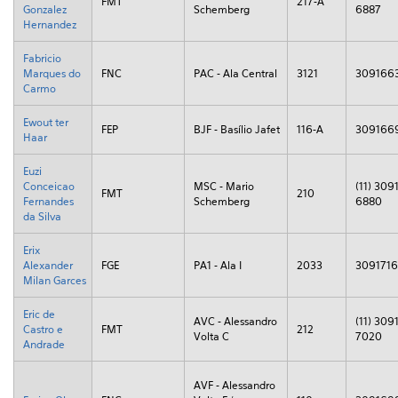
FMT
217-A
Gonzalez
Schemberg
6887
Hernandez
Fabricio
Marques do
FNC
PAC - Ala Central
3121
309166
Carmo
Ewout ter
FEP
BJF - Basílio Jafet
116-A
309166
Haar
Euzi
Conceicao
MSC - Mario
(11) 3091
FMT
210
Fernandes
Schemberg
6880
da Silva
Erix
Alexander
FGE
PA1 - Ala I
2033
309171
Milan Garces
Eric de
AVC - Alessandro
(11) 3091
Castro e
FMT
212
Volta C
7020
Andrade
AVF - Alessandro